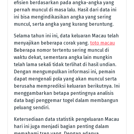
efisien berdasarkan pada angka-angka yang
pernah muncul di masa lalu. Hasil dari data ini
ini bisa mengindikasikan angka yang sering
muncul, serta angka yang kurang beruntung.
Selama tahun ini ini, data keluaran Macau telah
menyajikan beberapa corak yang.
toto macau
Beberapa nomor tertentu sering muncul di
waktu dekat, sementara angka lain mungkin
telah lama sekali tidak terlihat di hasil undian.
Dengan mengumpulkan informasi ini, pemain
dapat mengenali pola yang akan muncul serta
berusaha memprediksi keluaran berikutnya. Ini
menggambarkan betapa pentingnya analisis
data bagi penggemar togel dalam membangun
peluang sendiri.
Ketersediaan data statistik pengeluaran Macau
hari ini juga menjadi bagian penting dalam
memahami tren yang. Dengan adanya