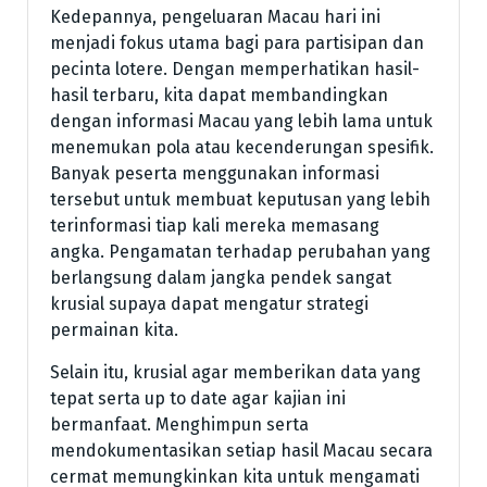
Kedepannya, pengeluaran Macau hari ini
menjadi fokus utama bagi para partisipan dan
pecinta lotere. Dengan memperhatikan hasil-
hasil terbaru, kita dapat membandingkan
dengan informasi Macau yang lebih lama untuk
menemukan pola atau kecenderungan spesifik.
Banyak peserta menggunakan informasi
tersebut untuk membuat keputusan yang lebih
terinformasi tiap kali mereka memasang
angka. Pengamatan terhadap perubahan yang
berlangsung dalam jangka pendek sangat
krusial supaya dapat mengatur strategi
permainan kita.
Selain itu, krusial agar memberikan data yang
tepat serta up to date agar kajian ini
bermanfaat. Menghimpun serta
mendokumentasikan setiap hasil Macau secara
cermat memungkinkan kita untuk mengamati