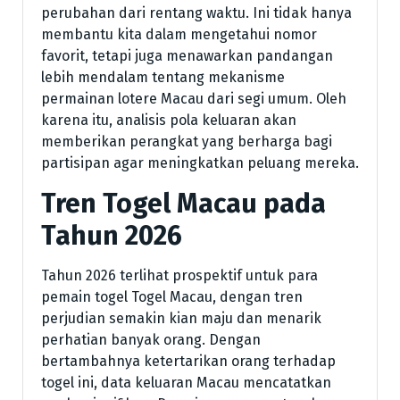
perubahan dari rentang waktu. Ini tidak hanya
membantu kita dalam mengetahui nomor
favorit, tetapi juga menawarkan pandangan
lebih mendalam tentang mekanisme
permainan lotere Macau dari segi umum. Oleh
karena itu, analisis pola keluaran akan
memberikan perangkat yang berharga bagi
partisipan agar meningkatkan peluang mereka.
Tren Togel Macau pada
Tahun 2026
Tahun 2026 terlihat prospektif untuk para
pemain togel Togel Macau, dengan tren
perjudian semakin kian maju dan menarik
perhatian banyak orang. Dengan
bertambahnya ketertarikan orang terhadap
togel ini, data keluaran Macau mencatatkan