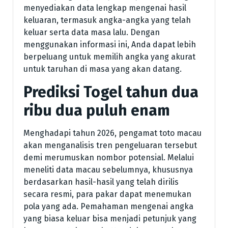
menyediakan data lengkap mengenai hasil
keluaran, termasuk angka-angka yang telah
keluar serta data masa lalu. Dengan
menggunakan informasi ini, Anda dapat lebih
berpeluang untuk memilih angka yang akurat
untuk taruhan di masa yang akan datang.
Prediksi Togel tahun dua
ribu dua puluh enam
Menghadapi tahun 2026, pengamat toto macau
akan menganalisis tren pengeluaran tersebut
demi merumuskan nombor potensial. Melalui
meneliti data macau sebelumnya, khususnya
berdasarkan hasil-hasil yang telah dirilis
secara resmi, para pakar dapat menemukan
pola yang ada. Pemahaman mengenai angka
yang biasa keluar bisa menjadi petunjuk yang