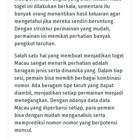
togel ini dilakukan berkala, sementara itu
banyak orang menantikan hasil keluaran agar
mengetahui jika mereka sendiri beruntung.
Dengan struktur permainan yang mudah,
permainan ini memikat perhatian banyak
pengikut taruhan.
Salah satu hal yang membuat menjadikan togel
Macau sangat menarik perhatian adalah
beragam jenis serta dinamika yang. Dalam tiap
sesi, pemain bisa memilih berbagai kombinasi
nomor. Ada beragam tipe taruh yang dapat
diambil, menjadikan setiap permainan menjadi
menegangkan. Dengan adanya data data
Macau yang diperbarui setiap, para pemain
bisa dengan mudah menganalisis serta
memprediksi nomor-nomor yang berpotensi
muncul.