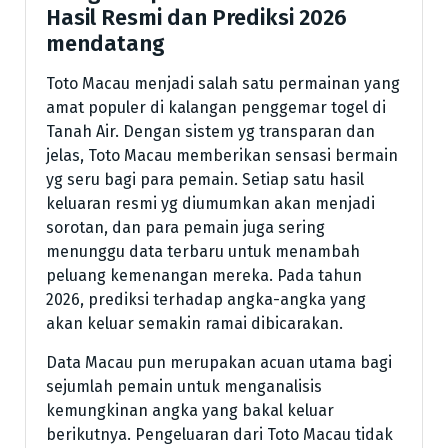
Hasil Resmi dan Prediksi 2026
mendatang
Toto Macau menjadi salah satu permainan yang
amat populer di kalangan penggemar togel di
Tanah Air. Dengan sistem yg transparan dan
jelas, Toto Macau memberikan sensasi bermain
yg seru bagi para pemain. Setiap satu hasil
keluaran resmi yg diumumkan akan menjadi
sorotan, dan para pemain juga sering
menunggu data terbaru untuk menambah
peluang kemenangan mereka. Pada tahun
2026, prediksi terhadap angka-angka yang
akan keluar semakin ramai dibicarakan.
Data Macau pun merupakan acuan utama bagi
sejumlah pemain untuk menganalisis
kemungkinan angka yang bakal keluar
berikutnya. Pengeluaran dari Toto Macau tidak