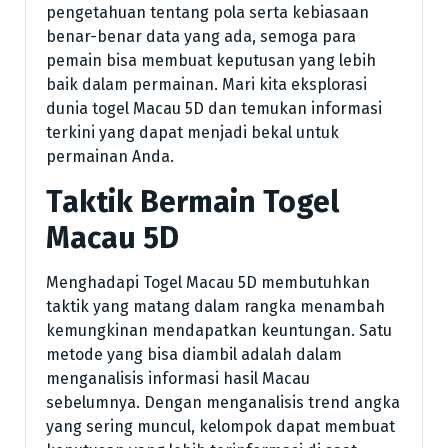
pengetahuan tentang pola serta kebiasaan
benar-benar data yang ada, semoga para
pemain bisa membuat keputusan yang lebih
baik dalam permainan. Mari kita eksplorasi
dunia togel Macau 5D dan temukan informasi
terkini yang dapat menjadi bekal untuk
permainan Anda.
Taktik Bermain Togel
Macau 5D
Menghadapi Togel Macau 5D membutuhkan
taktik yang matang dalam rangka menambah
kemungkinan mendapatkan keuntungan. Satu
metode yang bisa diambil adalah dalam
menganalisis informasi hasil Macau
sebelumnya. Dengan menganalisis trend angka
yang sering muncul, kelompok dapat membuat