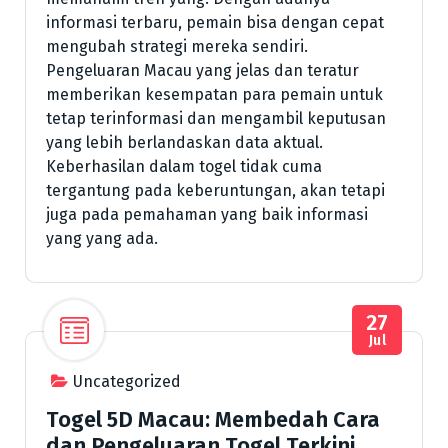
informasi terbaru, pemain bisa dengan cepat
mengubah strategi mereka sendiri.
Pengeluaran Macau yang jelas dan teratur
memberikan kesempatan para pemain untuk
tetap terinformasi dan mengambil keputusan
yang lebih berlandaskan data aktual.
Keberhasilan dalam togel tidak cuma
tergantung pada keberuntungan, akan tetapi
juga pada pemahaman yang baik informasi
yang yang ada.
27
Jul
Uncategorized
Togel 5D Macau: Membedah Cara
dan Pengeluaran Togel Terkini