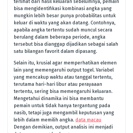
terlihat dari hasil keluaran sebelumnya, pemain
bisa mengidentifikasi kombinasi angka yang
mungkin lebih besar punya probabilitas untuk
keluar di waktu yang akan datang. Contohnya,
apabila angka tertentu sudah muncul secara
berulang dalam beberapa periode, angka
tersebut bisa dianggap dijadikan sebagai salah
satu bilangan favorit dalam dipasang.
Selain itu, krusial agar memperhatikan elemen
lain yang memengaruhi output togel. Variabel
yang mencakup waktu atau tanggal tertentu,
terutama hari-hari libur atau perayaaan
tertentu, sering bisa memengaruhi keluaran.
Mengetahui dinamika ini bisa membantu
pemain untuk tidak hanya tergantung pada
nasib, tetapi juga mengambil keputusan yang
lebih dalam memilih angka.
data macau
Dengan demikian, output analisis ini menjadi