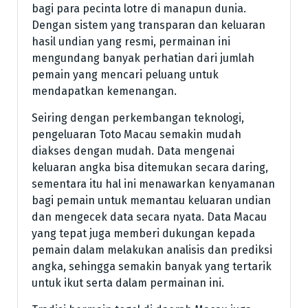
bagi para pecinta lotre di manapun dunia.
Dengan sistem yang transparan dan keluaran
hasil undian yang resmi, permainan ini
mengundang banyak perhatian dari jumlah
pemain yang mencari peluang untuk
mendapatkan kemenangan.
Seiring dengan perkembangan teknologi,
pengeluaran Toto Macau semakin mudah
diakses dengan mudah. Data mengenai
keluaran angka bisa ditemukan secara daring,
sementara itu hal ini menawarkan kenyamanan
bagi pemain untuk memantau keluaran undian
dan mengecek data secara nyata. Data Macau
yang tepat juga memberi dukungan kepada
pemain dalam melakukan analisis dan prediksi
angka, sehingga semakin banyak yang tertarik
untuk ikut serta dalam permainan ini.