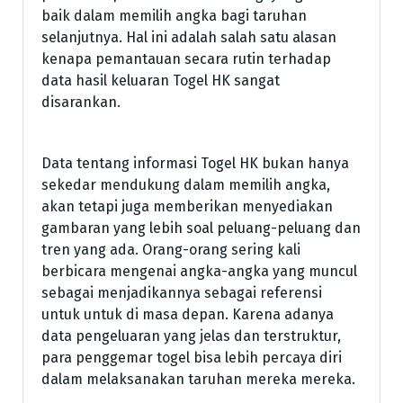
baik dalam memilih angka bagi taruhan
selanjutnya. Hal ini adalah salah satu alasan
kenapa pemantauan secara rutin terhadap
data hasil keluaran Togel HK sangat
disarankan.
Data tentang informasi Togel HK bukan hanya
sekedar mendukung dalam memilih angka,
akan tetapi juga memberikan menyediakan
gambaran yang lebih soal peluang-peluang dan
tren yang ada. Orang-orang sering kali
berbicara mengenai angka-angka yang muncul
sebagai menjadikannya sebagai referensi
untuk untuk di masa depan. Karena adanya
data pengeluaran yang jelas dan terstruktur,
para penggemar togel bisa lebih percaya diri
dalam melaksanakan taruhan mereka mereka.