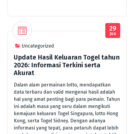
29
Jun
Uncategorized
Update Hasil Keluaran Togel tahun
2026: Informasi Terkini serta
Akurat
Dalam alam permainan lotto, mendapatkan
data terbaru dan valid mengenai hasil adalah
hal yang amat penting bagi para pemain. Tahun
ini adalah masa yang seru dalam mengikuti
kemajuan keluaran Togel Singapura, lotto Hong
Kong, serta Togel Sidney. Dengan adanya
informasi yang tepat, para petaruh dapat lebih