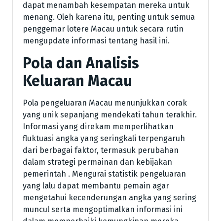
dapat menambah kesempatan mereka untuk
menang. Oleh karena itu, penting untuk semua
penggemar lotere Macau untuk secara rutin
mengupdate informasi tentang hasil ini.
Pola dan Analisis
Keluaran Macau
Pola pengeluaran Macau menunjukkan corak
yang unik sepanjang mendekati tahun terakhir.
Informasi yang direkam memperlihatkan
fluktuasi angka yang seringkali terpengaruh
dari berbagai faktor, termasuk perubahan
dalam strategi permainan dan kebijakan
pemerintah . Mengurai statistik pengeluaran
yang lalu dapat membantu pemain agar
mengetahui kecenderungan angka yang sering
muncul serta mengoptimalkan informasi ini