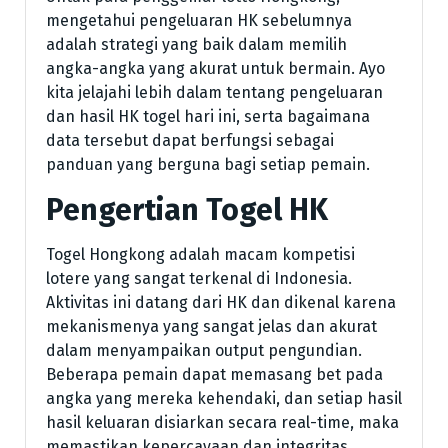
mengetahui pengeluaran HK sebelumnya
adalah strategi yang baik dalam memilih
angka-angka yang akurat untuk bermain. Ayo
kita jelajahi lebih dalam tentang pengeluaran
dan hasil HK togel hari ini, serta bagaimana
data tersebut dapat berfungsi sebagai
panduan yang berguna bagi setiap pemain.
Pengertian Togel HK
Togel Hongkong adalah macam kompetisi
lotere yang sangat terkenal di Indonesia.
Aktivitas ini datang dari HK dan dikenal karena
mekanismenya yang sangat jelas dan akurat
dalam menyampaikan output pengundian.
Beberapa pemain dapat memasang bet pada
angka yang mereka kehendaki, dan setiap hasil
hasil keluaran disiarkan secara real-time, maka
memastikan kepercayaan dan integritas