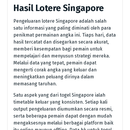
Hasil Lotere Singapore
Pengeluaran lotere Singapore adalah salah
satu informasi yang paling diminati oleh para
penikmat permainan angka ini. Tiaps hari, data
hasil tercatat dan disegarkan secara akurat,
memberi kesempatan bagi pemain untuk
mempelajari dan menyusun strategi mereka.
Melalui data yang tepat, pemain dapat
mengerti corak angka yang keluar dan
meningkatkan peluang dirinya dalam
memasang taruhan.
Satu aspek yang dari togel Singapore ialah
timetable keluar yang konsisten. Setiap kali
output pengeluaran diumumkan secara resmi,
serta beberapa pemain dapat dengan mudah
mengaksesnya melalui berbagai platform baik
itu online maupun offline. Data hk untuk togel