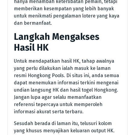
hanya menambah keterlibatan pemain, tetapi
memberikan kesempatan yang lebih banyak
untuk menikmati pengalaman lotere yang kaya
dan bermanfaat.
Langkah Mengakses
Hasil HK
Untuk mendapatkan hasil HK, tahap awalnya
yang perlu dilakukan ialah masuk ke laman
resmi Hongkong Pools. Di situs ini, anda semua
dapat menemukan informasi terkini mengenai
undian langsung HK dan hasil togel Hongkong.
Jangan lupa agar selalu memanfaatkan
referensi tepercaya untuk memperoleh
informasi akurat serta terbaru.
Sesudah berada di laman itu, telusuri kolom
yang khusus menyajikan keluaran output HK.