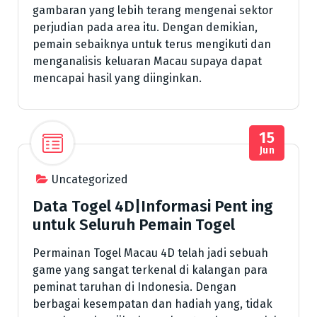
gambaran yang lebih terang mengenai sektor
perjudian pada area itu. Dengan demikian,
pemain sebaiknya untuk terus mengikuti dan
menganalisis keluaran Macau supaya dapat
mencapai hasil yang diinginkan.
15
Jun
Uncategorized
Data Togel 4D|Informasi Pent ing
untuk Seluruh Pemain Togel
Permainan Togel Macau 4D telah jadi sebuah
game yang sangat terkenal di kalangan para
peminat taruhan di Indonesia. Dengan
berbagai kesempatan dan hadiah yang, tidak