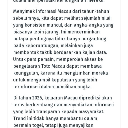
dalam memperbaiki kemungkinan mereka.
Menyimak informasi Macau dari tahun-tahun
sebelumnya, kita dapat melihat sejumlah nilai
yang konsisten muncul, dan angka-angka yang
biasanya lebih jarang. Ini mencerminkan
betapa pentingnya tidak hanya bergantung
pada keberuntungan, melainkan juga
membentuk taktik berdasarkan kajian data.
Untuk para pemain, memperoleh akses ke
pengeluaran Toto Macau dapat membawa
keunggulan, karena itu mengizinkan mereka
untuk mengambil keputusan yang lebih
terinformasi dalam pemilihan angka.
Di tahun 2026, keluaran Macau diprediksi akan
terus berkembang dan menyediakan informasi
yang lebih transparan kepada masyarakat.
Trend ini tidak hanya membantu dalam
bermain togel, tetapi juga menyajikan