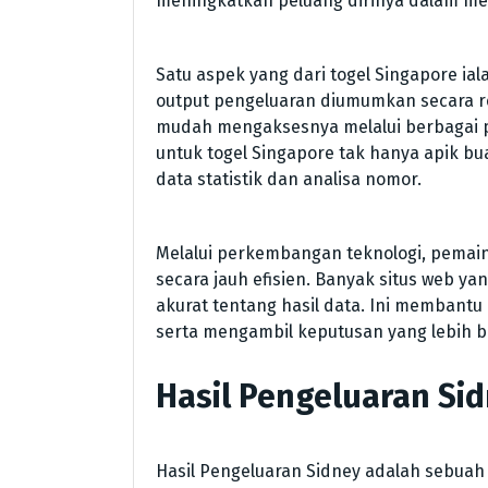
meningkatkan peluang dirinya dalam m
Satu aspek yang dari togel Singapore iala
output pengeluaran diumumkan secara r
mudah mengaksesnya melalui berbagai pla
untuk togel Singapore tak hanya apik bu
data statistik dan analisa nomor.
Melalui perkembangan teknologi, pemain
secara jauh efisien. Banyak situs web 
akurat tentang hasil data. Ini membantu 
serta mengambil keputusan yang lebih b
Hasil Pengeluaran Si
Hasil Pengeluaran Sidney adalah sebuah