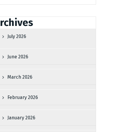
rchives
July 2026
June 2026
March 2026
February 2026
January 2026