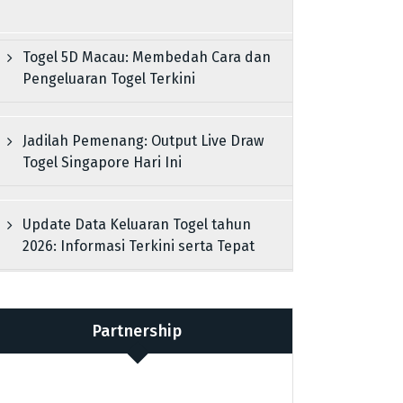
Togel 5D Macau: Membedah Cara dan
Pengeluaran Togel Terkini
Jadilah Pemenang: Output Live Draw
Togel Singapore Hari Ini
Update Data Keluaran Togel tahun
2026: Informasi Terkini serta Tepat
Partnership