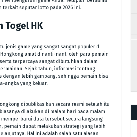
ng mempengaruhi game Anda. Tetaplah bersama
erkait seputar lotto pada 2026 ini.
n Togel HK
u jenis game yang sangat sangat populer di
el Hongkong amat dinanti-nanti oleh para pemain
 serta terpercaya sangat dibutuhkan dalam
ermainan. Sejak tahun, informasi tentang
s dengan lebih gampang, sehingga pemain bisa
-angka yang keluar.
ongkong dipublikasikan secara resmi setelah itu
iasanya dilakukan di malam hari pada malam
g memperbarui data tersebut secara langsung
, pemain dapat melakukan strategi yang lebih
lanjutnya. Hal ini adalah salah satu alasan