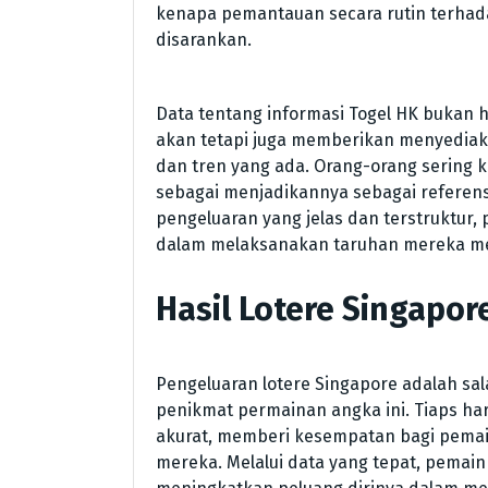
kenapa pemantauan secara rutin terhada
disarankan.
Data tentang informasi Togel HK bukan
akan tetapi juga memberikan menyediak
dan tren yang ada. Orang-orang sering 
sebagai menjadikannya sebagai referens
pengeluaran yang jelas dan terstruktur, 
dalam melaksanakan taruhan mereka m
Hasil Lotere Singapor
Pengeluaran lotere Singapore adalah sala
penikmat permainan angka ini. Tiaps hari
akurat, memberi kesempatan bagi pemai
mereka. Melalui data yang tepat, pemai