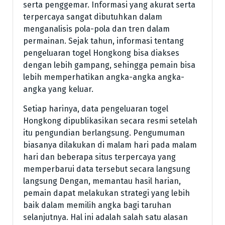
serta penggemar. Informasi yang akurat serta
terpercaya sangat dibutuhkan dalam
menganalisis pola-pola dan tren dalam
permainan. Sejak tahun, informasi tentang
pengeluaran togel Hongkong bisa diakses
dengan lebih gampang, sehingga pemain bisa
lebih memperhatikan angka-angka angka-
angka yang keluar.
Setiap harinya, data pengeluaran togel
Hongkong dipublikasikan secara resmi setelah
itu pengundian berlangsung. Pengumuman
biasanya dilakukan di malam hari pada malam
hari dan beberapa situs terpercaya yang
memperbarui data tersebut secara langsung
langsung Dengan, memantau hasil harian,
pemain dapat melakukan strategi yang lebih
baik dalam memilih angka bagi taruhan
selanjutnya. Hal ini adalah salah satu alasan