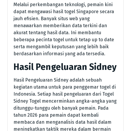
Melalui perkembangan teknologi, pemain kini
dapat mengawasi hasil togel Singapore secara
jauh efisien. Banyak situs web yang
menawarkan memberikan data terkini dan
akurat tentang hasil data. Ini membantu
beberapa pecinta togel untuk tetap up to date
serta mengambil keputusan yang lebih baik
berdasarkan informasi yang ada tersedia.
Hasil Pengeluaran Sidney
Hasil Pengeluaran Sidney adalah sebuah
kegiatan utama untuk para penggemar togel di
Indonesia. Setiap hasil pengeluaran dari Togel
Sidney Togel mencerminkan angka-angka yang
ditunggu-tunggu oleh banyak pemain. Pada
tahun 2026 para pemain dapat kembali
membaca dan menganalisis data hasil dalam
meningkatkan taktik mereka dalam bermain