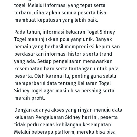
togel. Melalui informasi yang tepat serta
terbaru, diharapkan semua peserta bisa
membuat keputusan yang lebih baik.
Pada tahun, informasi keluaran Togel Sidney
Togel menunjukkan pola yang unik. Banyak
pemain yang berhasil memprediksi keputusan
berdasarkan informasi historis serta trend
yang ada. Setiap pengeluaran menawarkan
kesempatan baru serta tantangan untuk para
peserta. Oleh karena itu, penting guna selalu
memperbarui data tentang Keluaran Togel
Sidney Togel agar masih bisa bersaing serta
meraih profit.
Dengan adanya akses yang ringan menuju data
keluaran Pengeluaran Sidney hari ini, peserta
tidak perlu cemas kehilangan kesempatan.
Melalui beberapa platform, mereka bisa bisa