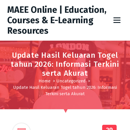
S
MAEE Online | Education,
k
i
Courses & E-Learning
p
Resources
t
o
c
o
Update Hasil Keluaran Togel
n
tahun 2026: Informasi Terkini
t
serta Akurat
e
n
Home
>
Uncategorized
>
t
Update Hasil Keluaran Togel tahun 2026: Informasi
Terkini serta Akurat
29