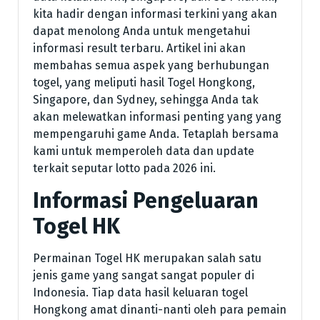
kita hadir dengan informasi terkini yang akan
dapat menolong Anda untuk mengetahui
informasi result terbaru. Artikel ini akan
membahas semua aspek yang berhubungan
togel, yang meliputi hasil Togel Hongkong,
Singapore, dan Sydney, sehingga Anda tak
akan melewatkan informasi penting yang yang
mempengaruhi game Anda. Tetaplah bersama
kami untuk memperoleh data dan update
terkait seputar lotto pada 2026 ini.
Informasi Pengeluaran
Togel HK
Permainan Togel HK merupakan salah satu
jenis game yang sangat sangat populer di
Indonesia. Tiap data hasil keluaran togel
Hongkong amat dinanti-nanti oleh para pemain