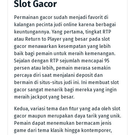
Slot Gacor
Permainan gacor sudah menjadi favorit di
kalangan pecinta judi online karena berbagai
keuntungannya. Yang pertama, tingkat RTP
atau Return to Player yang besar pada slot
gacor menawarkan kesempatan yang lebih
baik bagi pemain untuk meraih kemenangan.
Sejalan dengan RTP sejumlah mencapai 95
persen atau lebih, pemain merasa semakin
percaya diri saat menjalani deposit dan
bermain di situs-situs judi ini. Ini membuat slot
gacor sangat menarik bagi mereka yang ingin
meraih jackpot yang besar.
Kedua, variasi tema dan fitur yang ada oleh slot
gacor maupun merupakan daya tarik yang unik.
Pemain dapat menemukan bermacam jenis
game dari tema klasik hingga kontemporer,