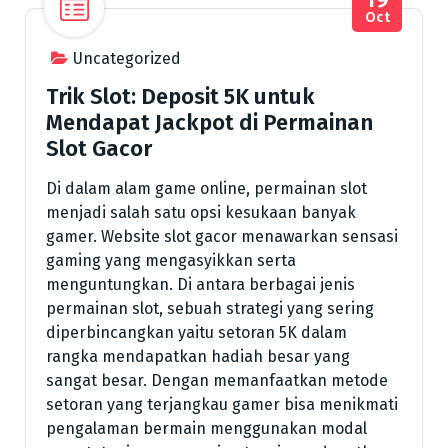
Oct
Uncategorized
Trik Slot: Deposit 5K untuk
Mendapat Jackpot di Permainan
Slot Gacor
Di dalam alam game online, permainan slot
menjadi salah satu opsi kesukaan banyak
gamer. Website slot gacor menawarkan sensasi
gaming yang mengasyikkan serta
menguntungkan. Di antara berbagai jenis
permainan slot, sebuah strategi yang sering
diperbincangkan yaitu setoran 5K dalam
rangka mendapatkan hadiah besar yang
sangat besar. Dengan memanfaatkan metode
setoran yang terjangkau gamer bisa menikmati
pengalaman bermain menggunakan modal