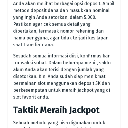
Anda akan melihat berbagai opsi deposit. Ambil
metode deposit dana dan masukkan nominal
yang ingin Anda setorkan, dalam 5.000.
Pastikan agar cek semua detail yang
diperlukan, termasuk nomor rekening dan
nama pengguna, agar tidak terjadi kesilapan
saat transfer dana.
Sesudah semua informasi diisi, konfirmasikan
transaksi sobat. Dalam beberapa menit, saldo
akun Anda akan terisi dengan jumlah yang
disetorkan. Kini Anda sudah siap menikmati
permainan slot menggunakan deposit 5K dan
berkesempatan untuk meraih jackpot yang di
slot favorit anda.
Taktik Meraih Jackpot
Sebuah metode yang bisa digunakan untuk