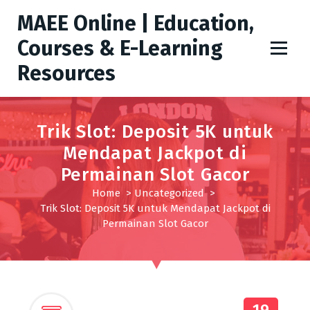
S
MAEE Online | Education,
k
i
Courses & E-Learning
p
Resources
t
o
c
o
Trik Slot: Deposit 5K untuk
n
Mendapat Jackpot di
t
Permainan Slot Gacor
e
n
Home
>
Uncategorized
>
t
Trik Slot: Deposit 5K untuk Mendapat Jackpot di
Permainan Slot Gacor
19