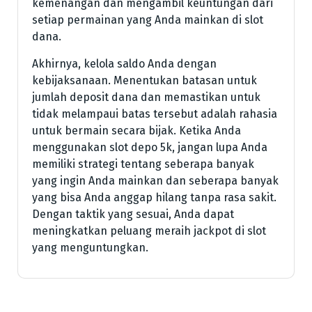
kemenangan dan mengambil keuntungan dari
setiap permainan yang Anda mainkan di slot
dana.
Akhirnya, kelola saldo Anda dengan
kebijaksanaan. Menentukan batasan untuk
jumlah deposit dana dan memastikan untuk
tidak melampaui batas tersebut adalah rahasia
untuk bermain secara bijak. Ketika Anda
menggunakan slot depo 5k, jangan lupa Anda
memiliki strategi tentang seberapa banyak
yang ingin Anda mainkan dan seberapa banyak
yang bisa Anda anggap hilang tanpa rasa sakit.
Dengan taktik yang sesuai, Anda dapat
meningkatkan peluang meraih jackpot di slot
yang menguntungkan.