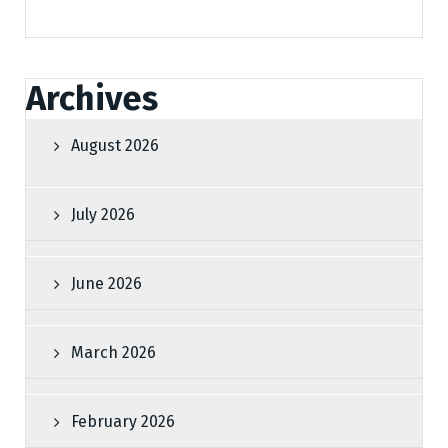
Archives
August 2026
July 2026
June 2026
March 2026
February 2026