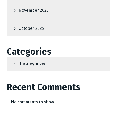
November 2025
October 2025
Categories
Uncategorized
Recent Comments
No comments to show.