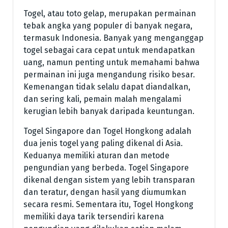
Togel, atau toto gelap, merupakan permainan
tebak angka yang populer di banyak negara,
termasuk Indonesia. Banyak yang menganggap
togel sebagai cara cepat untuk mendapatkan
uang, namun penting untuk memahami bahwa
permainan ini juga mengandung risiko besar.
Kemenangan tidak selalu dapat diandalkan,
dan sering kali, pemain malah mengalami
kerugian lebih banyak daripada keuntungan.
Togel Singapore dan Togel Hongkong adalah
dua jenis togel yang paling dikenal di Asia.
Keduanya memiliki aturan dan metode
pengundian yang berbeda. Togel Singapore
dikenal dengan sistem yang lebih transparan
dan teratur, dengan hasil yang diumumkan
secara resmi. Sementara itu, Togel Hongkong
memiliki daya tarik tersendiri karena