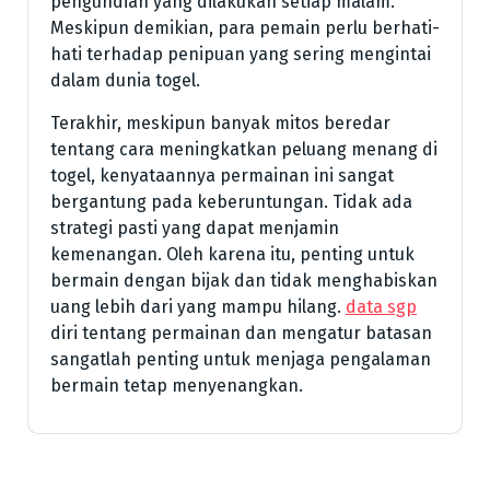
pengundian yang dilakukan setiap malam.
Meskipun demikian, para pemain perlu berhati-
hati terhadap penipuan yang sering mengintai
dalam dunia togel.
Terakhir, meskipun banyak mitos beredar
tentang cara meningkatkan peluang menang di
togel, kenyataannya permainan ini sangat
bergantung pada keberuntungan. Tidak ada
strategi pasti yang dapat menjamin
kemenangan. Oleh karena itu, penting untuk
bermain dengan bijak dan tidak menghabiskan
uang lebih dari yang mampu hilang.
data sgp
diri tentang permainan dan mengatur batasan
sangatlah penting untuk menjaga pengalaman
bermain tetap menyenangkan.