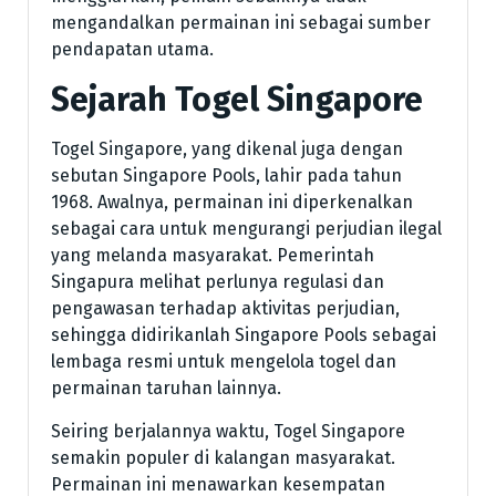
mengandalkan permainan ini sebagai sumber
pendapatan utama.
Sejarah Togel Singapore
Togel Singapore, yang dikenal juga dengan
sebutan Singapore Pools, lahir pada tahun
1968. Awalnya, permainan ini diperkenalkan
sebagai cara untuk mengurangi perjudian ilegal
yang melanda masyarakat. Pemerintah
Singapura melihat perlunya regulasi dan
pengawasan terhadap aktivitas perjudian,
sehingga didirikanlah Singapore Pools sebagai
lembaga resmi untuk mengelola togel dan
permainan taruhan lainnya.
Seiring berjalannya waktu, Togel Singapore
semakin populer di kalangan masyarakat.
Permainan ini menawarkan kesempatan