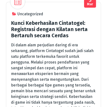
Mar
Uncategorized
Kunci Keberhasilan Cintatogel:
Registrasi dengan Kilatan serta
Bertaruh secara Cerdas
Di dalam alam perjudian daring di era
sekarang, platform Cintatogel sudah jadi salah
satu platform terkemuka favorit untuk
pengguna. Melalui proses pendaftaran yang
sangat simpel dan cepat, platform ini
menawarkan eksperien bermain yang
menyenangkan serta menguntungkan. Dari
berbagai berbagai tipe games yang tersedia,
pemain bisa mencari sesuatu yang benar untuk
keinginan serta strategi sendiri. Keberhasilan
di game ini tidak hanya tergantung pada nasib,