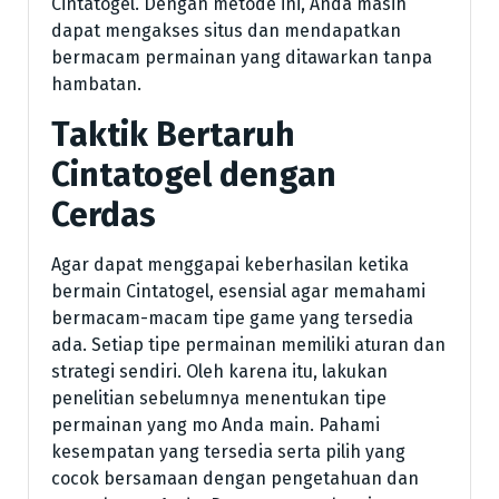
Cintatogel. Dengan metode ini, Anda masih
dapat mengakses situs dan mendapatkan
bermacam permainan yang ditawarkan tanpa
hambatan.
Taktik Bertaruh
Cintatogel dengan
Cerdas
Agar dapat menggapai keberhasilan ketika
bermain Cintatogel, esensial agar memahami
bermacam-macam tipe game yang tersedia
ada. Setiap tipe permainan memiliki aturan dan
strategi sendiri. Oleh karena itu, lakukan
penelitian sebelumnya menentukan tipe
permainan yang mo Anda main. Pahami
kesempatan yang tersedia serta pilih yang
cocok bersamaan dengan pengetahuan dan