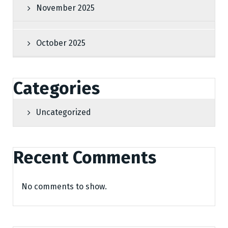
November 2025
October 2025
Categories
Uncategorized
Recent Comments
No comments to show.