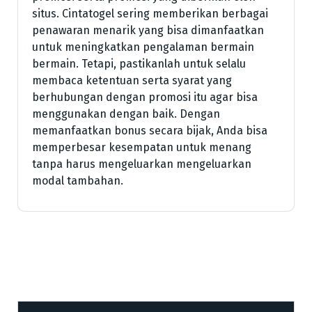
situs. Cintatogel sering memberikan berbagai
penawaran menarik yang bisa dimanfaatkan
untuk meningkatkan pengalaman bermain
bermain. Tetapi, pastikanlah untuk selalu
membaca ketentuan serta syarat yang
berhubungan dengan promosi itu agar bisa
menggunakan dengan baik. Dengan
memanfaatkan bonus secara bijak, Anda bisa
memperbesar kesempatan untuk menang
tanpa harus mengeluarkan mengeluarkan
modal tambahan.