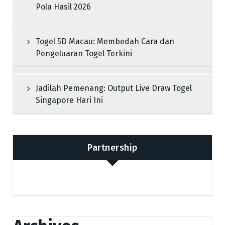
Pola Hasil 2026
Togel 5D Macau: Membedah Cara dan
Pengeluaran Togel Terkini
Jadilah Pemenang: Output Live Draw Togel
Singapore Hari Ini
Partnership