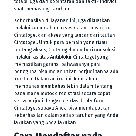
tetapi juga dari kepintaran dan taktik individu
saat memasang taruhan.
Keberhasilan di layanan ini juga dikuatkan
melalui kemudahan akses dalam masuk ke
Cintatogel dan akses yang lancar dari tautan
Cintatogel. Untuk para pemain yang risau
tentang akses, Cintatogel memberikan solusi
melalui fasilitas Antiblokir Cintatogel yang
memastikan garansi bahwasanya para
pengguna bisa melanjutkan berjudi tanpa ada
kendala. Dalam artikel ini, kami akan
membahas membahas lebih dalam tentang
bagaimana metode registrasi secara cepat
serta berjudi dengan cerdas di platform
Cintatogel supaya Anda bisa mendapatkan
keberhasilan dalam setiap taruhan yang Anda
lakukan yang Anda lakukan.