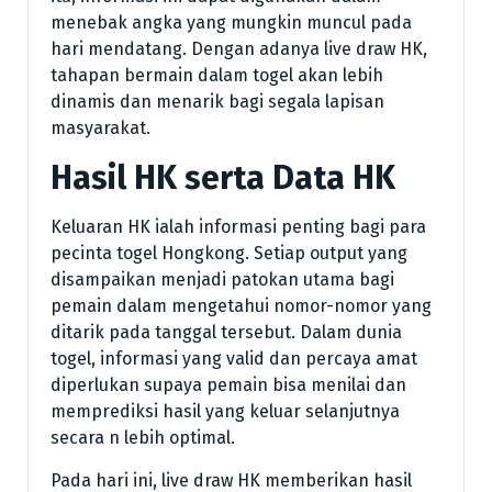
menebak angka yang mungkin muncul pada
hari mendatang. Dengan adanya live draw HK,
tahapan bermain dalam togel akan lebih
dinamis dan menarik bagi segala lapisan
masyarakat.
Hasil HK serta Data HK
Keluaran HK ialah informasi penting bagi para
pecinta togel Hongkong. Setiap output yang
disampaikan menjadi patokan utama bagi
pemain dalam mengetahui nomor-nomor yang
ditarik pada tanggal tersebut. Dalam dunia
togel, informasi yang valid dan percaya amat
diperlukan supaya pemain bisa menilai dan
memprediksi hasil yang keluar selanjutnya
secara n lebih optimal.
Pada hari ini, live draw HK memberikan hasil