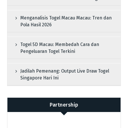
Menganalisis Togel Macau Macau: Tren dan
Pola Hasil 2026
Togel 5D Macau: Membedah Cara dan
Pengeluaran Togel Terkini
Jadilah Pemenang: Output Live Draw Togel
Singapore Hari Ini
Partnership