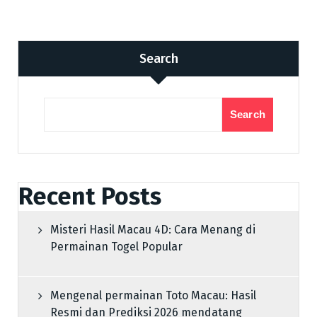
Search
Search
Recent Posts
Misteri Hasil Macau 4D: Cara Menang di
Permainan Togel Popular
Mengenal permainan Toto Macau: Hasil
Resmi dan Prediksi 2026 mendatang