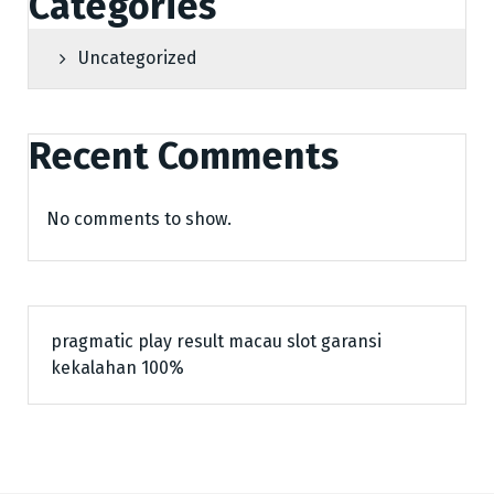
Categories
Uncategorized
Recent Comments
No comments to show.
pragmatic play
result macau
slot garansi
kekalahan 100%