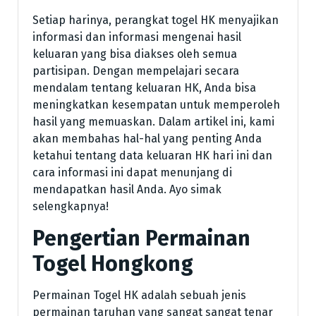
Setiap harinya, perangkat togel HK menyajikan
informasi dan informasi mengenai hasil
keluaran yang bisa diakses oleh semua
partisipan. Dengan mempelajari secara
mendalam tentang keluaran HK, Anda bisa
meningkatkan kesempatan untuk memperoleh
hasil yang memuaskan. Dalam artikel ini, kami
akan membahas hal-hal yang penting Anda
ketahui tentang data keluaran HK hari ini dan
cara informasi ini dapat menunjang di
mendapatkan hasil Anda. Ayo simak
selengkapnya!
Pengertian Permainan
Togel Hongkong
Permainan Togel HK adalah sebuah jenis
permainan taruhan yang sangat sangat tenar