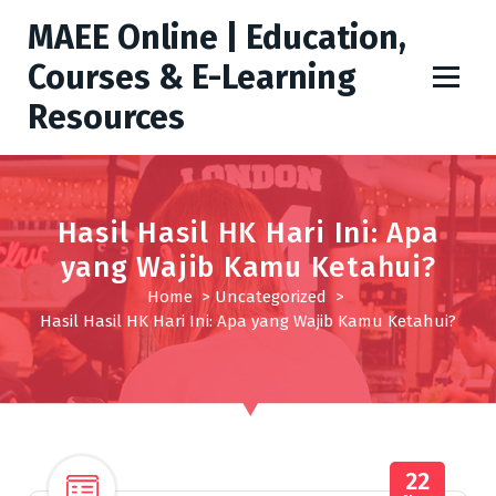
S
MAEE Online | Education,
k
i
Courses & E-Learning
p
Resources
t
o
c
o
n
Hasil Hasil HK Hari Ini: Apa
t
yang Wajib Kamu Ketahui?
e
Home
>
Uncategorized
>
n
Hasil Hasil HK Hari Ini: Apa yang Wajib Kamu Ketahui?
t
22