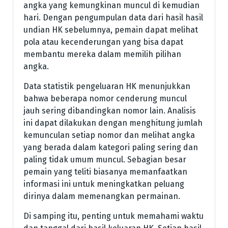
angka yang kemungkinan muncul di kemudian
hari. Dengan pengumpulan data dari hasil hasil
undian HK sebelumnya, pemain dapat melihat
pola atau kecenderungan yang bisa dapat
membantu mereka dalam memilih pilihan
angka.
Data statistik pengeluaran HK menunjukkan
bahwa beberapa nomor cenderung muncul
jauh sering dibandingkan nomor lain. Analisis
ini dapat dilakukan dengan menghitung jumlah
kemunculan setiap nomor dan melihat angka
yang berada dalam kategori paling sering dan
paling tidak umum muncul. Sebagian besar
pemain yang teliti biasanya memanfaatkan
informasi ini untuk meningkatkan peluang
dirinya dalam memenangkan permainan.
Di samping itu, penting untuk memahami waktu