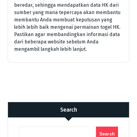
beredar, sehingga mendapatkan data HK dari
sumber yang mana tepercaya akan membantu
membantu Anda membuat keputusan yang
lebih lebih baik mengenai permainan togel HK.
Pastikan agar membandingkan informasi data
dari beberapa website sebelum Anda
mengambil langkah lebih lanjut.
Search
Search