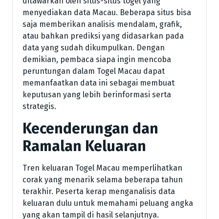
ditawarkan oleh situs-situs togel yang
menyediakan data Macau. Beberapa situs bisa
saja memberikan analisis mendalam, grafik,
atau bahkan prediksi yang didasarkan pada
data yang sudah dikumpulkan. Dengan
demikian, pembaca siapa ingin mencoba
peruntungan dalam Togel Macau dapat
memanfaatkan data ini sebagai membuat
keputusan yang lebih berinformasi serta
strategis.
Kecenderungan dan
Ramalan Keluaran
Tren keluaran Togel Macau memperlihatkan
corak yang menarik selama beberapa tahun
terakhir. Peserta kerap menganalisis data
keluaran dulu untuk memahami peluang angka
yang akan tampil di hasil selanjutnya.