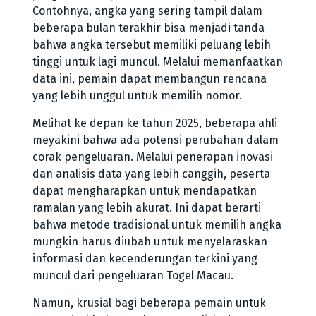
Contohnya, angka yang sering tampil dalam
beberapa bulan terakhir bisa menjadi tanda
bahwa angka tersebut memiliki peluang lebih
tinggi untuk lagi muncul. Melalui memanfaatkan
data ini, pemain dapat membangun rencana
yang lebih unggul untuk memilih nomor.
Melihat ke depan ke tahun 2025, beberapa ahli
meyakini bahwa ada potensi perubahan dalam
corak pengeluaran. Melalui penerapan inovasi
dan analisis data yang lebih canggih, peserta
dapat mengharapkan untuk mendapatkan
ramalan yang lebih akurat. Ini dapat berarti
bahwa metode tradisional untuk memilih angka
mungkin harus diubah untuk menyelaraskan
informasi dan kecenderungan terkini yang
muncul dari pengeluaran Togel Macau.
Namun, krusial bagi beberapa pemain untuk